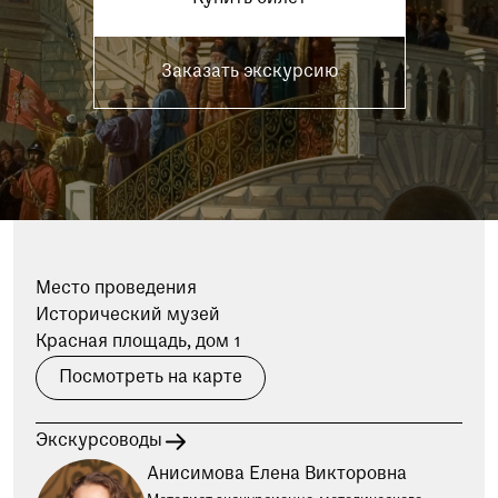
при посещении музея
Опрос о качестве работы музея
Заказать экскурсию
Просим вас пройти опрос
о качестве работы музея. Ваше
мнение поможет нам стать лучше!
Пройти опрос
Место проведения
Исторический музей
Красная площадь, дом 1
Посмотреть на карте
Экскурсоводы
Анисимова Елена Викторовна