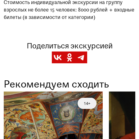
Стоимость индивидуальной экскурсии на группу
взрослых не более 15 человек: 8000 рублей + входные
билеты (в зависимости от категории)
Заказать данную экскурсию можно по телефону
+7 (495) 692-37-31
Или написав нам на почту
Поделиться экскурсией
visitor@shm.ru
Рекомендуем сходить
14+