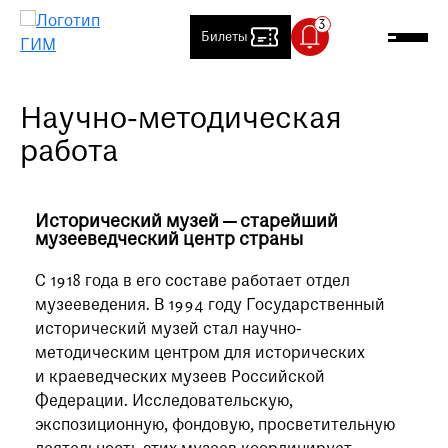
Билеты
Научно-методическая
Посетителям
работа
Артиллерийский двор временно
Выставки и события
закрыт
В связи с проведением
О музее
технических работ,
Исторический музей — старейший
музееведческий центр страны
Артиллерийский двор временно
Контакты
закрыт
С 1918 года в его составе работает отдел
Магазин
музееведения. В 1994 году Государственный
Специальный температурный
исторический музей стал научно-
Медиапортал
режим
методическим центром для исторических
В залах Исторического музея
и краеведческих музеев Российской
Детский сайт
установлен специальный
Федерации. Исследовательскую,
температурный режим: 18-20 °C.
Клуб друзей
экспозиционную, фондовую, просветительную
Просим вас учитывать это