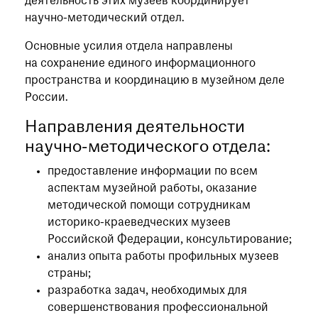
деятельность этих музеев координирует
при посещении музея
научно-методический отдел.
Опрос о качестве работы музея
Основные усилия отдела направлены
Просим вас пройти опрос
на сохранение единого информационного
о качестве работы музея. Ваше
пространства и координацию в музейном деле
мнение поможет нам стать лучше!
России.
Пройти опрос
Направления деятельности
научно-методического отдела:
предоставление информации по всем
аспектам музейной работы, оказание
методической помощи сотрудникам
историко-краеведческих музеев
Российской Федерации, консультирование;
анализ опыта работы профильных музеев
страны;
разработка задач, необходимых для
совершенствования профессиональной