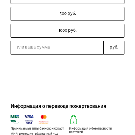
при посещении музея
500 руб.
Опрос о качестве работы музея
Просим вас пройти опрос
1000 руб.
о качестве работы музея. Ваше
мнение поможет нам стать лучше!
Пройти опрос
руб.
Информация о переводе пожертвования
Принимаемые типы банковских карт
Информация о безопасности
платежей
МИР, имеющие трёхзначный код