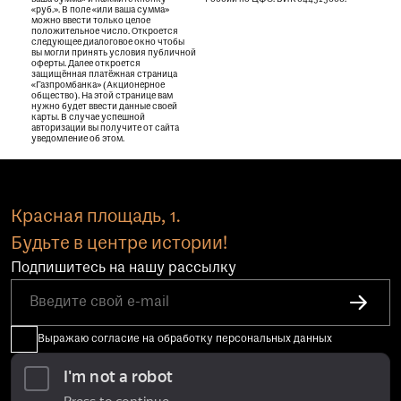
«руб.». В поле «или ваша сумма»
можно ввести только целое
положительное число. Откроется
следующее диалоговое окно чтобы
вы могли принять условия публичной
оферты. Далее откроется
защищённая платёжная страница
«Газпромбанка» (Акционерное
общество). На этой странице вам
нужно будет ввести данные своей
карты. В случае успешной
авторизации вы получите от сайта
уведомление об этом.
Красная площадь, 1.
Будьте в центре истории!
Подпишитесь на нашу рассылку
Выражаю согласие на обработку персональных данных