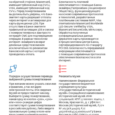
на обратной стороне; Mastercard,
Безопасность платежей
имеющие трёхзначный код CVC2;
обеспечивается с помощью Банка-
VISA, имеющие трёхзначный код
эквайера (Газпромбанк (Акционерное
CVV2. Перед пожертвованием
Общество)), функционирующего
вы должны быть уверены, что Банк-
на основе современных протоколов
эмитент карты разрешает отплаты
и технологий, разработанных
через интернет и активировал для
платёжными системами МИР, Visa
карты функционал 3DS. При
International и Mastercard Worldwide
отсутствии в Банке-эмитенте
(3D-Secure: Verified by VISA,
правильной активации 3DS и связки
Mastercard SecureCode, MirAccept).
с номером телефона к вам просто
Обработка полученных
не придёт СМС для подтверждения
конфиденциальных данных
операции. В рамках технологии
Держателя карты производится
интернет-эквайринга возврат
в процессинговом центре Банка,
денежных средств возможен
сертифицированного по стандарту
исключительно по реквизитам
PCI DSS. Безопасность передаваемой
банковской карты с которой
информации обеспечивается
проводилась оплата.
с помощью современных протоколов
обеспечения безопасности в сети
Интернет.
Порядок осуществления перевода
Реквизиты Музея
выбранной суммы пожертвования
Наименование: Федеральное
При желании можно указать свои имя
государственное бюджетное
и фамилию, а так же адрес
учреждение культуры
электронной почты. Эти сведения
«Государственный исторический
Музей не предоставляет никому.
музей». Сокращённое наименование:
Выберите сумму пожертвования,
Исторический музей. ИНН
нажав одну из кнопок «300», «500»
7704060908. КПП 771001001. 109012, г.
или «1000» (каждая цифра
Москва, Красная пл., д. 1. УФК по г.
соответствует сумме пожертвования
Москве (Исторический музей, Л/сч
в российских рублях). Либо введите
№ 20736Х42930). Р/с
произвольную сумму в поле «или
40501810845252000079 в ГУ Банка
ваша сумма» и нажмите кнопку
России по ЦФО. БИК 044525000.