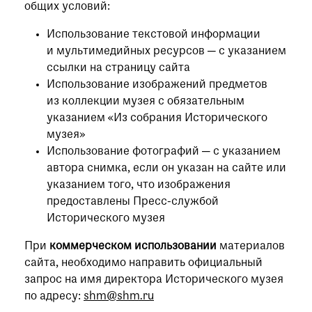
при посещении музея
общих условий:
Использование текстовой информации
Опрос о качестве работы музея
и мультимедийных ресурсов — с указанием
Просим вас пройти опрос
ссылки на страницу сайта
о качестве работы музея. Ваше
Использование изображений предметов
мнение поможет нам стать лучше!
из коллекции музея с обязательным
Пройти опрос
указанием «Из собрания Исторического
музея»
Использование фотографий — с указанием
автора снимка, если он указан на сайте или
указанием того, что изображения
предоставлены Пресс-службой
Исторического музея
При
коммерческом использовании
материалов
сайта, необходимо направить официальный
запрос на имя директора Исторического музея
по адресу:
shm@shm.ru