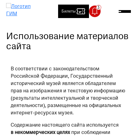
Билеты
Использование материалов
Посетителям
сайта
Артиллерийский двор временно
Выставки и события
закрыт
В связи с проведением
О музее
технических работ,
В соответствии с законодательством
Артиллерийский двор временно
Российской Федерации, Государственный
Контакты
закрыт
исторический музей является обладателем
прав на изображения и текстовую информацию
Магазин
(результаты интеллектуальной и творческой
Специальный температурный
Медиапортал
режим
деятельности), размещенные на официальных
В залах Исторического музея
интернет-ресурсах музея.
Детский сайт
установлен специальный
температурный режим: 18-20 °C.
Содержание настоящего сайта используется
Клуб друзей
Просим вас учитывать это
в некоммерческих целях
при соблюдении