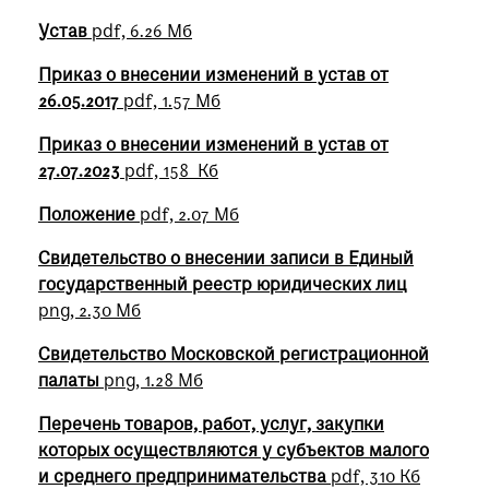
Устав
pdf, 6.26 Мб
Приказ о внесении изменений в устав от
26.05.2017
pdf, 1.57 Мб
Приказ о внесении изменений в устав от
27.07.2023
pdf, 158 Кб
Положение
pdf, 2.07 Мб
Свидетельство о внесении записи в Единый
государственный реестр юридических лиц
png, 2.30 Мб
Свидетельство Московской регистрационной
палаты
png, 1.28 Мб
Перечень товаров, работ, услуг, закупки
которых осуществляются у субъектов малого
и среднего предпринимательства
pdf, 310 Кб