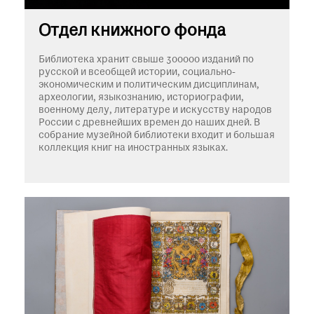
при посещении музея
Отдел книжного фонда
Опрос о качестве работы музея
Библиотека хранит свыше 300000 изданий по
Просим вас пройти опрос
русской и всеобщей истории, социально-
о качестве работы музея. Ваше
экономическим и политическим дисциплинам,
мнение поможет нам стать лучше!
археологии, языкознанию, историографии,
Пройти опрос
военному делу, литературе и искусству народов
России с древнейших времен до наших дней. В
собрание музейной библиотеки входит и большая
коллекция книг на иностранных языках.