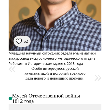
при посещении музея
Опрос о качестве работы музея
Просим вас пройти опрос
о качестве работы музея. Ваше
мнение поможет нам стать лучше!
Пройти опрос
52
Младший научный сотрудник отдела нумизматики,
экскурсовод экскурсионного-методического отдела.
Работает в Историческом музее с 2018 года
Особо интересуюсь русской
нумизматикой и историей военного
дела нового и новейшего времени.
Музей Отечественной войны
1812 года