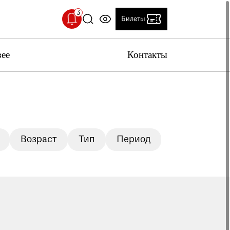
Билеты
зее
Контакты
ерийский двор временно закрыт
 с проведением технических работ,
рийский двор временно закрыт
льный температурный режим
Возраст
Тип
Период
 Исторического музея установлен
т
Клуб друзей
ьный температурный режим: 18-20 °C.
вас учитывать это при посещении музея
 качестве работы музея
вас пройти опрос о качестве работы музея.
ение поможет нам стать лучше!