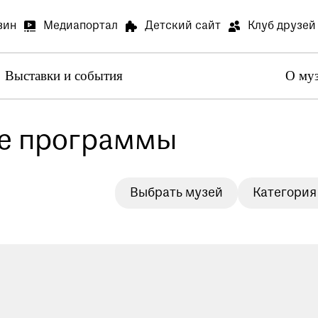
зин
Медиапортал
Детский сайт
Клуб друзей
Выставки и события
О му
Артилл
В связи
е программы
Артилле
Специа
Выбрать музей
Категория
В залах
Медиапортал
Детский сай
специал
Просим 
Опрос о
Просим 
Ваше мн