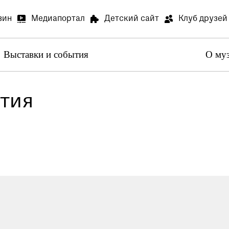
зин
Медиапортал
Детский сайт
Клуб друзей
Выставки и события
О му
Артилл
В связи
тия
Артилле
Специа
В залах
Медиапортал
Детский сай
специал
Просим 
Опрос о
Просим 
Ваше мн