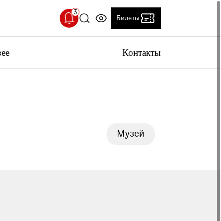
Билеты
зее
Контакты
ерийский двор временно закрыт
 с проведением технических работ,
рийский двор временно закрыт
льный температурный режим
Музей
 Исторического музея установлен
т
Клуб друзей
ьный температурный режим: 18-20 °C.
вас учитывать это при посещении музея
 качестве работы музея
вас пройти опрос о качестве работы музея.
ение поможет нам стать лучше!