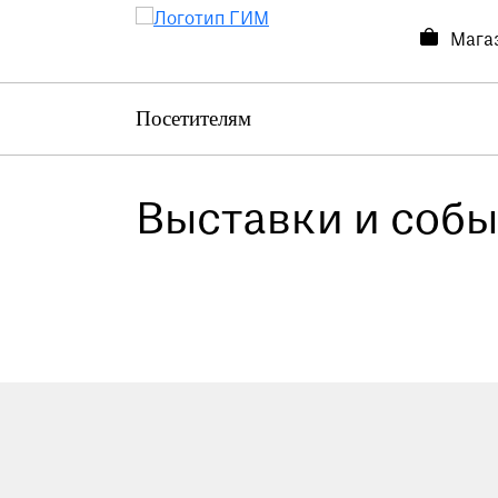
Мага
Посетителям
Посетителям
Выставки и события
О музее
Выставки и собы
Контакты
Магазин