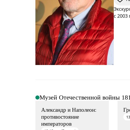
Экскур
с 2003 
Музей Отечественной войны 181
Александр и Наполеон:
Гр
противостояние
13
императоров