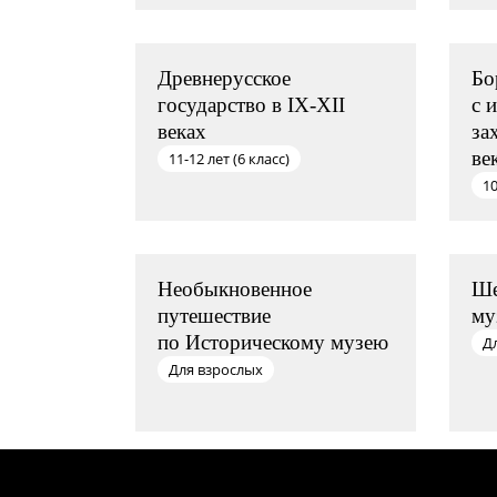
Древнерусское
Бо
государство в IX-XII
с 
веках
за
ве
11-12 лет (6 класс)
10
Необыкновенное
Ше
путешествие
му
по Историческому музею
Д
Для взрослых