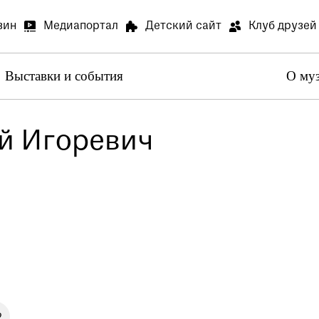
зин
Медиапортал
Детский сайт
Клуб друзей
Выставки и события
О му
Артилл
В связи
й Игоревич
Артилле
Специа
В залах
Медиапортал
Детский сай
специал
Просим 
Опрос о
Просим 
Ваше мн
2