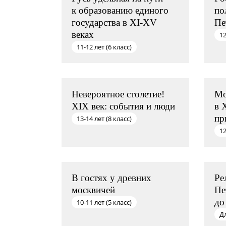
к образованию единого
по
государства в XI-XV
Пе
веках
12
11-12 лет (6 класс)
Невероятное столетие!
Мо
XIX век: события и люди
в 
пр
13-14 лет (8 класс)
12
В гостях у древних
Ре
москвичей
Пе
до
10-11 лет (5 класс)
Д