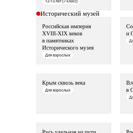
12-13 лет (7 класс)
Исторический музей
Российская империя
Со
XVIII-XIX веков
и 
в памятниках
Д
Исторического музея
Для взрослых
Крым сквозь века
Вл
в 
Для взрослых
Д
Русь удельная на пути
Ро