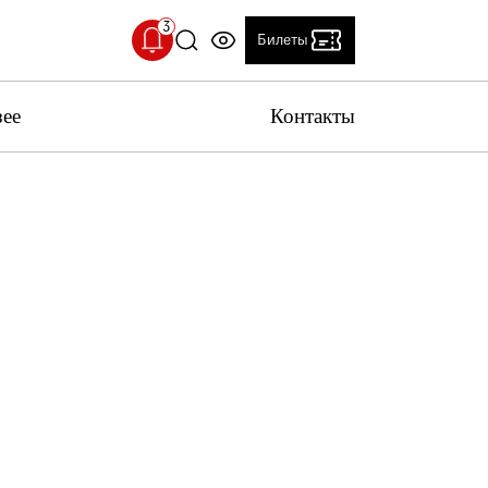
Билеты
зее
Контакты
ерийский двор временно закрыт
 с проведением технических работ,
рийский двор временно закрыт
льный температурный режим
 Исторического музея установлен
т
Клуб друзей
ьный температурный режим: 18-20 °C.
вас учитывать это при посещении музея
 качестве работы музея
вас пройти опрос о качестве работы музея.
ение поможет нам стать лучше!