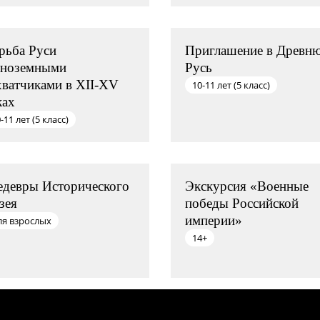
рьба Руси
Приглашение в Древн
иноземными
Русь
хватчиками в XII-XV
10-11 лет (5 класс)
ках
-11 лет (5 класс)
девры Исторического
Экскурсия «Военные
зея
победы Российской
империи»
ля взрослых
14+