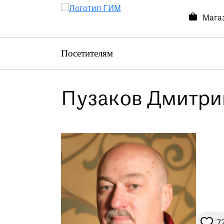
Мага
Посетителям
Посетителям
Выставки и события
О музее
Пузаков Дмитри
Контакты
Магазин
7