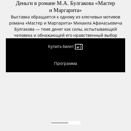
при посещении музея
Деньги в романе М.А. Булгакова «Мастер
и Маргарита»
Выставка обращается к одному из ключевых мотивов
Опрос о качестве работы музея
романа «Мастер и Маргарита» Михаила Афанасьевича
Просим вас пройти опрос
Булгакова — теме денег как силы, испытывающей
о качестве работы музея. Ваше
Купить билет
человека и обнажающей его нравственный выбор
мнение поможет нам стать лучше!
Купить билет
Купить билет
Пройти опрос
Купить билет
Купить билет
Программа
VK Клипы
Программа
Программа
Программа