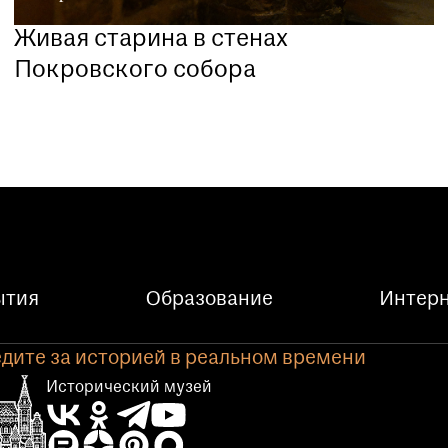
Живая старина в стенах
Покровского собора
ытия
Образование
Интерн
дите за историей в реальном времени
Исторический музей