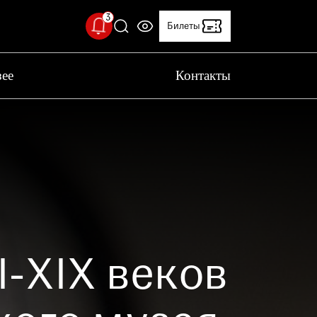
Билеты
зее
Контакты
ерийский двор временно закрыт
 с проведением технических работ,
рийский двор временно закрыт
льный температурный режим
 Исторического музея установлен
т
Клуб друзей
ьный температурный режим: 18-20 °C.
вас учитывать это при посещении музея
I-XIX веков
 качестве работы музея
вас пройти опрос о качестве работы музея.
ение поможет нам стать лучше!