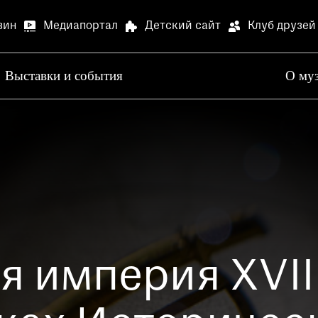
зин
Медиапортал
Детский сайт
Клуб друзей
Выставки и события
О му
Артилл
В связи
Артилле
Специа
В залах
Медиапортал
Детский сай
специал
Просим 
 империя XVII
Опрос о
Просим 
Ваше мн