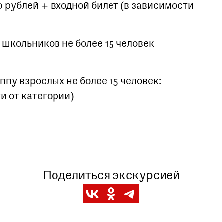
 рублей + входной билет (в зависимости
школьников не более 15 человек
пу взрослых не более 15 человек:
и от категории)
Заказать данную экскурсию можно по
телефону
+7 (495) 692-37-31
Или написав нам на почту
visitor@shm.ru
Поделиться экскурсией