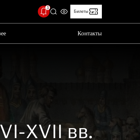
Билеты
зее
Контакты
ерийский двор временно закрыт
 с проведением технических работ,
рийский двор временно закрыт
льный температурный режим
 Исторического музея установлен
т
Клуб друзей
ьный температурный режим: 18-20 °C.
вас учитывать это при посещении музея
 качестве работы музея
I-XVII вв.
вас пройти опрос о качестве работы музея.
ение поможет нам стать лучше!