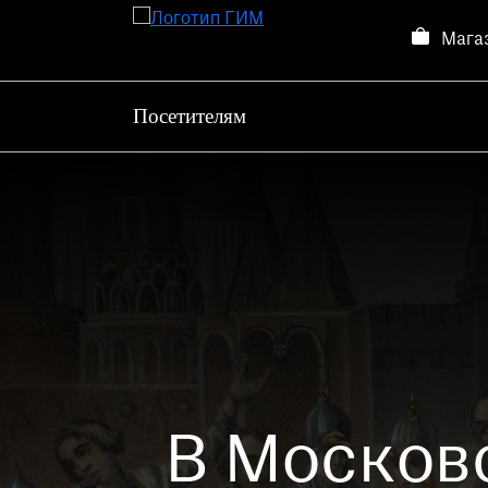
Мага
Посетителям
Посетителям
Выставки и события
О музее
Контакты
Магазин
В Московс