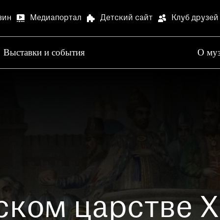
зин
Медиапортал
Детский сайт
Клуб друзей
Выставки и события
О му
Артилл
В связи
Артилле
Специа
В залах
Медиапортал
Детский сай
специал
Просим 
Опрос о
ком царстве XV
Просим 
Ваше мн