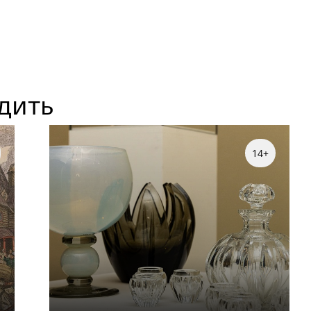
Заказать данную образовательную программу
можно по телефону
+7 (495) 692-37-31
Или написав нам на почту
дить
visitor@shm.ru
14+