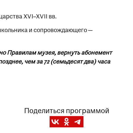
арства XVI–XVII вв.
я школьника и сопровождающего —
сно Правилам музея, вернуть абонемент
озднее, чем за 72 (семьдесят два) часа
Поделиться программой