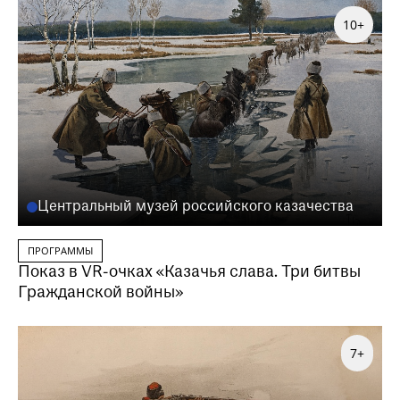
10+
Заказать данную образовательную программу
можно по телефону
Центральный музей российского казачества
+7 (495) 692-37-31
Или написав нам на почту
ПРОГРАММЫ
visitor@shm.ru
Показ в VR-очках «Казачья слава. Три битвы
Гражданской войны»
7+