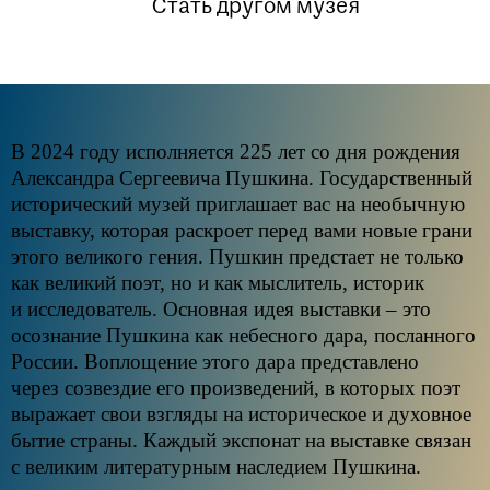
Стать другом музея
В 2024 году исполняется 225 лет со дня рождения
Александра Сергеевича Пушкина. Государственный
исторический музей приглашает вас на необычную
выставку, которая раскроет перед вами новые грани
этого великого гения. Пушкин предстает не только
как великий поэт, но и как мыслитель, историк
и исследователь. Основная идея выставки – это
осознание Пушкина как небесного дара, посланного
России. Воплощение этого дара представлено
через созвездие его произведений, в которых поэт
выражает свои взгляды на историческое и духовное
бытие страны. Каждый экспонат на выставке связан
с великим литературным наследием Пушкина.