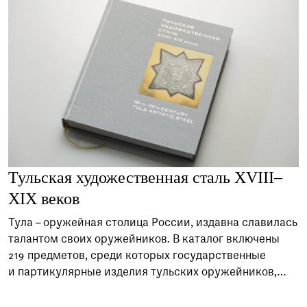
Тульская художественная сталь XVIII–
XIX веков
Тула – оружейная столица России, издавна славилась
талантом своих оружейников. В каталог включены
219 предметов, среди которых государственные
и партикулярные изделия тульских оружейников,
дающие представление о разнообразии
и неповторимости их мастерства. В числе образцов