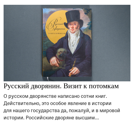
мир минувших эпох отразился в золотых
и серебряных изделиях. И хотя сегодня мало кто ест
на серебряной посуде, а новый гаджет зачастую
становится более желанным подарком, чем
драгоценное украшение, древние изделия искусных
мастеров по-прежнему интересуют и волнуют людей.
Эти вещи — неиссякаемый источник вдохновения
для современных ювелиров, поскольку создавались
они «на славу и на века». Издание адресовано
широкому кругу читателей.
Русский дворянин. Визит к потомкам
О русском дворянстве написано сотни книг.
Действительно, это особое явление в истории
для нашего государства да, пожалуй, и в мировой
истории. Российские дворяне высшим
предназначением своим полагали служение
Отечеству. Трудно переоценить их вклад в русскую