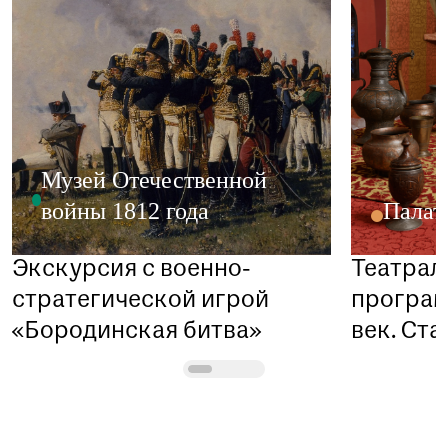
Заказать данную экскурсию можно по телефону
+7 (495) 692-37-31
Музей Отечественной
Или написав нам на почту
visitor@shm.ru
войны 1812 года
Палат
Экскурсия с военно-
Театрал
стратегической игрой
програм
«Бородинская битва»
век. Ста