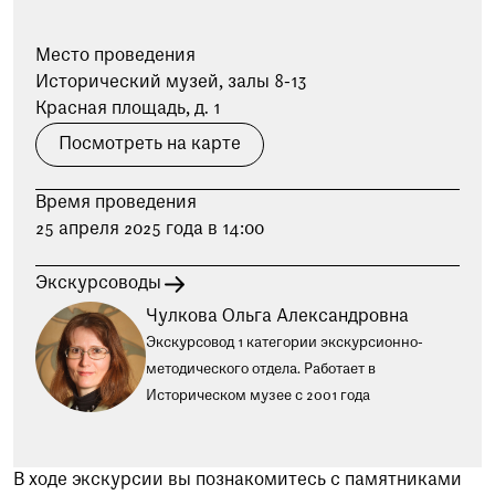
при посещении музея
Место проведения
Опрос о качестве работы музея
Исторический музей, залы 8-13
Просим вас пройти опрос
Красная площадь, д. 1
о качестве работы музея. Ваше
мнение поможет нам стать лучше!
Посмотреть на карте
Пройти опрос
Время проведения
25 апреля 2025 года в 14:00
Экскурсоводы
Чулкова Ольга Александровна
Экскурсовод 1 категории экскурсионно-
методического отдела. Работает в
Историческом музее с 2001 года
В ходе экскурсии вы познакомитесь с памятниками