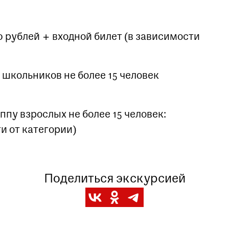
 рублей + входной билет (в зависимости
школьников не более 15 человек
пу взрослых не более 15 человек:
и от категории)
Заказать данную экскурсию можно по
телефону
+7 (495) 692-37-31
Или написав нам на почту
Поделиться экскурсией
visitor@shm.ru