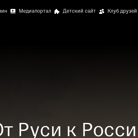
зин
Медиапортал
Детский сайт
Клуб друзей
Выставки и события
О му
Артилл
В связи
Артилле
Специа
В залах
Медиапортал
Детский сай
специал
Просим 
Опрос о
т Руси к Росс
Просим 
Ваше мн