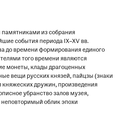
 памятниками из собрания
шие события периода IX–XV вв.
ва до времени формирования единого
етелями того времени являются
кие монеты, клады драгоценных
ные вещи русских князей, пайцзы (знаки
хи княжеских дружин, произведения
писное убранство залов музея,
т неповторимый облик эпохи