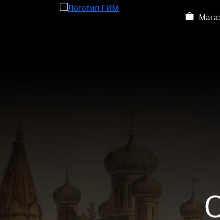
Мага
Посетителям
Посетителям
Выставки и события
О музее
Контакты
Магазин
О