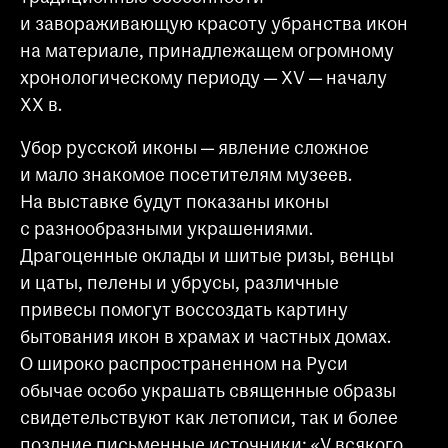
при посещении музея
и завораживающую красоту убранства икон
на материале, принадлежащем огромному
Опрос о качестве работы музея
хронологическому периоду — XV — началу
Просим вас пройти опрос
XX в.
о качестве работы музея. Ваше
мнение поможет нам стать лучше!
Убор русской иконы — явление сложное
Пройти опрос
и мало знакомое посетителям музеев.
На выставке будут показаны иконы
с разнообразными украшениями.
Драгоценные оклады и шитые ризы, венцы
и цаты, пелены и убрусы, различные
привесы помогут воссоздать картину
бытования икон в храмах и частных домах.
О широко распространенном на Руси
обычае особо украшать священные образы
свидетельствуют как летописи, так и более
поздние письменные источники: «У всякого