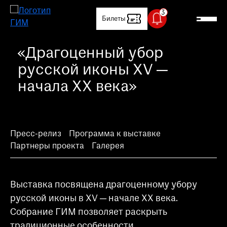
Билеты
«Драгоценный убор
Посетителям
русской иконы XV —
Артиллерийский двор временно
начала XX века»
Выставки и события
закрыт
В связи с проведением
О музее
технических работ,
Артиллерийский двор временно
Контакты
закрыт
Пресс-релиз
Программа к выставке
Партнеры проекта
Галерея
Магазин
Специальный температурный
Медиапортал
режим
Выставка посвящена драгоценному убору
В залах Исторического музея
Детский сайт
установлен специальный
русской иконы в XV — начале XX века.
температурный режим: 18-20 °C.
Клуб друзей
Собрание ГИМ позволяет раскрыть
Просим вас учитывать это
традиционные особенности