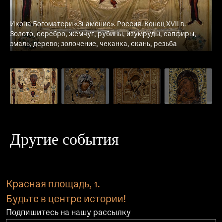
Ик
Икона Богоматери «Знамение». Россия. Конец XVII в.
Пе
Золото, серебро, жемчуг, рубины, изумруды, сапфиры,
са
эмаль, дерево; золочение, чеканка, скань, резьба
че
Другие события
Красная площадь, 1.
Будьте в центре истории!
Подпишитесь на нашу рассылку