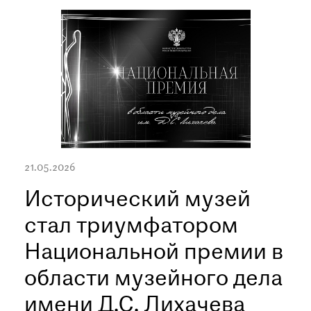
при посещении музея
Опрос о качестве работы музея
Просим вас пройти опрос
о качестве работы музея. Ваше
мнение поможет нам стать лучше!
Пройти опрос
21.05.2026
Исторический музей
стал триумфатором
Национальной премии в
области музейного дела
имени Д.С. Лихачева