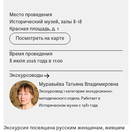
при посещении музея
Место проведения
Опрос о качестве работы музея
Исторический музей, залы 8-18
Просим вас пройти опрос
Красная площадь, д. 1
о качестве работы музея. Ваше
мнение поможет нам стать лучше!
Посмотреть на карте
Пройти опрос
Время проведения
8 июля 2026 года в 11:00
Экскурсоводы
Муравьёва Татьяна Владимировна
Экскурсовод 1 категории экскурсионно-
методического отдела. Работает в
Историческом музее с 1981 года
Экскурсия посвящена русским женщинам, жившим