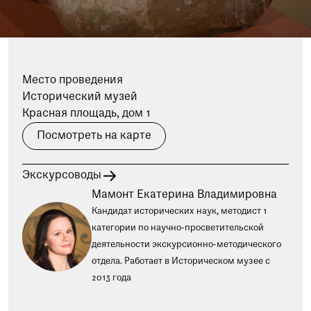
при посещении музея
Опрос о качестве работы музея
Просим вас пройти опрос
о качестве работы музея. Ваше
Место проведения
мнение поможет нам стать лучше!
Исторический музей
Пройти опрос
Красная площадь, дом 1
Посмотреть на карте
Экскурсоводы
Мамонт Екатерина Владимировна
Кандидат исторических наук, методист 1
категории по научно-просветительской
деятельности экскурсионно-методического
отдела. Работает в Историческом музее с
2013 года