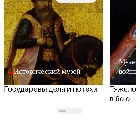
Музей
Исторический музей
войны 
Государевы дела и потехи
Тяжело в
в бою