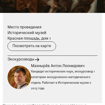
при посещении музея
Опрос о качестве работы музея
Просим вас пройти опрос
о качестве работы музея. Ваше
Место проведения
мнение поможет нам стать лучше!
Исторический музей
Пройти опрос
Красная площадь, дом 1
Посмотреть на карте
Экскурсоводы
Махнырёв Антон Леонидович
Кандидат исторических наук, экскурсовод 1
категории экскурсионно-методического
отдела. Работает в Историческом музее с
2015 года