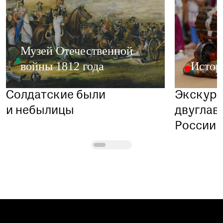
Музей Отечественной
войны 1812 года
Истор
Солдатские были
Экскурс
и небылицы
двуглав
России в