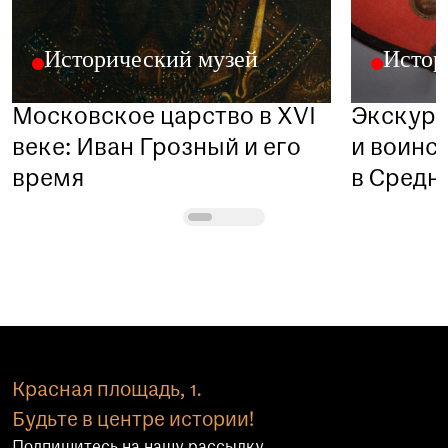
Исторический музей
Истор
Московское царство в XVI
Экскурс
веке: Иван Грозный и его
и воинс
время
в Средн
Красная площадь, 1.
Будьте в центре истории!