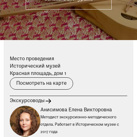
при посещении музея
Опрос о качестве работы музея
Просим вас пройти опрос
о качестве работы музея. Ваше
мнение поможет нам стать лучше!
Пройти опрос
Место проведения
Исторический музей
Красная площадь, дом 1
Посмотреть на карте
Экскурсоводы
Анисимова Елена Викторовна
Методист экскурсионно-методического
отдела. Работает в Историческом музее c
2017 года