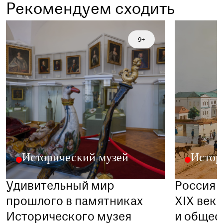
+7 (495) 692-37-31
Рекомендуем сходить
Или написав нам на почту
visitor@shm.ru
9+
Исторический музей
Истор
Удивительный мир
Россия 
прошлого в памятниках
XIX века
Исторического музея
и общес