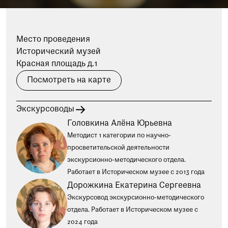
при посещении музея
Опрос о качестве работы музея
Место проведения
Просим вас пройти опрос
Исторический музей
о качестве работы музея. Ваше
Красная площадь д.1
мнение поможет нам стать лучше!
Пройти опрос
Посмотреть на карте
Экскурсоводы
Головкина Алёна Юрьевна
Методист 1 категории по научно-
просветительской деятельности
экскурсионно-методического отдела.
Работает в Историческом музее с 2013 года
Дорожкина Екатерина Сергеевна
Экскурсовод экскурсионно-методического
отдела. Работает в Историческом музее с
2024 года