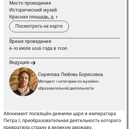
при посещении музея
Место проведения
Исторический музей
Красная площадь, д. 1
Опрос о качестве работы музея
Просим вас пройти опрос
Посмотреть на карте
о качестве работы музея. Ваше
мнение поможет нам стать лучше!
Время проведения
Пройти опрос
6-10 июля 2026 года в 11:00
Ведущие
Серяпова Любовь Борисовна
Методист 1 категории по музейно-
образовательной деятельности
Абонемент посвящён деяниям царя и императора
Петра I, преобразовательная деятельность которого
превратила страну в великую державу.