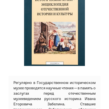
при посещении музея
Опрос о качестве работы музея
Просим вас пройти опрос
о качестве работы музея. Ваше
мнение поможет нам стать лучше!
Пройти опрос
Регулярно в Государственном историческом
музее проводятся научные чтения — в память о
заслугах перед отечественным
музееведением русского историка Ивана
Егоровича Забелина. Ставшие