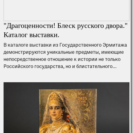
"Драгоценности! Блеск русского двора."
Каталог выставки.
В каталоге выставки из Государственного Эрмитажа
демонстрируются уникальные предметы, имеющие
непосредственное отношение к истории не только
Российского государства, но и блистательного
русского императорского двора.
В каталоге представлены художественные памятники
из собрания Галереи драгоценностей
Государственного Эрмитажа, выполненные лучшими
отечественными и зарубежными мастерами. Эти
вещи отличаются удивительной тонкостью работы,
изысканностью форм и благородством драгоценных
камней. Некоторые предметы публикуются впервые.