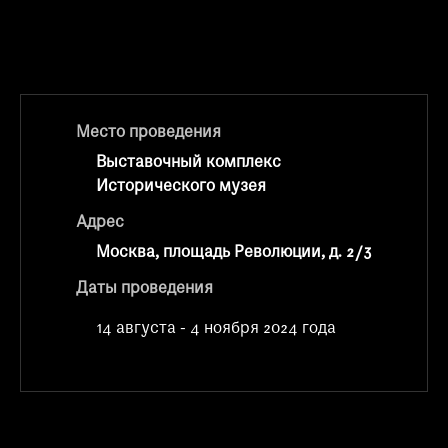
при посещении музея
Опрос о качестве работы музея
Просим вас пройти опрос
о качестве работы музея. Ваше
мнение поможет нам стать лучше!
Место проведения
Пройти опрос
Выставочный комплекс
Исторического музея
Адрес
Москва, площадь Революции, д. 2/3
Даты проведения
14 августа - 4 ноября 2024 года