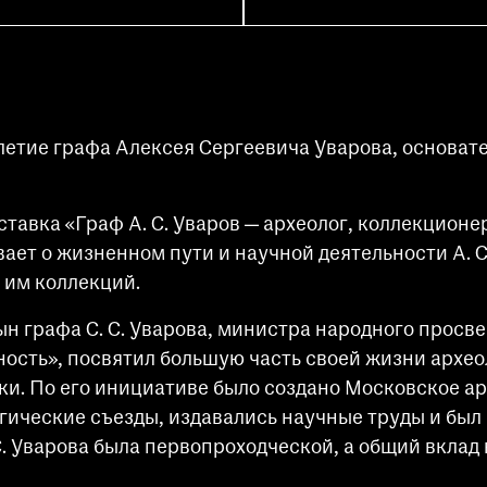
летие графа Алексея Сергеевича Уварова, основат
авка «Граф А. С. Уваров — археолог, коллекционер
вает о жизненном пути и научной деятельности А. 
 им коллекций.
н графа С. С. Уварова, министра народного просв
ность», посвятил большую часть своей жизни архе
и. По его инициативе было создано Московское а
ические съезды, издавались научные труды и был
С. Уварова была первопроходческой, а общий вклад