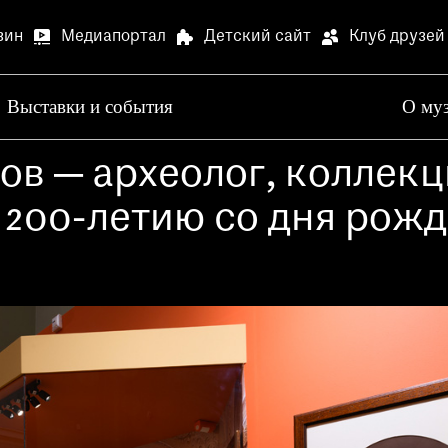
зин
Медиапортал
Детский сайт
Клуб друзей
Выставки и события
О му
Артилл
ров — археолог, коллек
В связи
Артилле
 200-летию со дня рож
Специа
В залах
Медиапортал
Детский сай
специал
Просим 
Опрос о
Просим 
Ваше мн