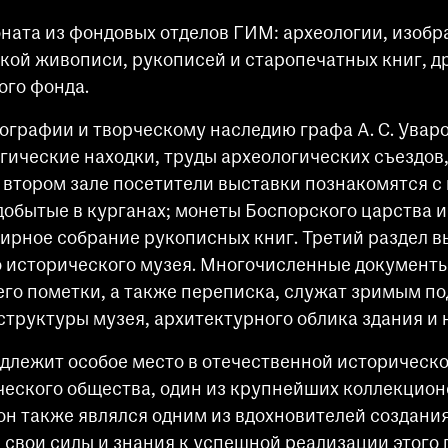
ната из фондовых отделов ГИМ: археологии, изобр
ой живописи, рукописей и старопечатных книг, д
ого фонда.
ографии и творческому наследию графа А. С. Увар
огические находки, труды археологических съездов
 втором зале посетители выставки познакомятся с
 добытые в курганах; монеты Боспорского царства 
ширное собрание рукописных книг. Третий раздел 
го исторического музея. Многочисленные документы
 его пометки, а также переписка, служат зримым 
труктуры музея, архитектурного облика здания и
лежит особое место в отечественной исторической
ческого общества, один из крупнейших коллекцион
он также являлся одним из вдохновителей создани
 свои силы и знания к успешной реализации этого 