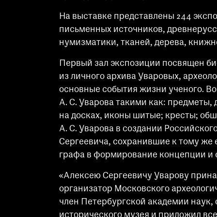
На выставке представлены 244 экспо
письменных источников, древнерусск
нумизматики, тканей, дерева, книжн
Первый зал экспозиции посвящен би
из личного архива Уваровых, археол
основные события жизни ученого. Во
А. С. Уварова такими как: предметы,
на досках, иконы шитые; кресты; об
А. С. Уварова в создании Российско
Сергеевича, сохранившие к тому же
графа в формирование концепции и с
«Алексею Сергеевичу Уварову принад
организатор Московского археологи
член Петербургской академии наук, 
исторического музея и приложил все