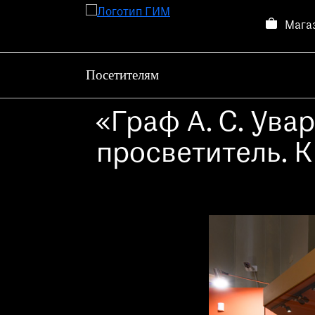
Мага
Посетителям
Посетителям
Выставки и события
«Граф А. С. Ува
О музее
просветитель. К
Контакты
Магазин