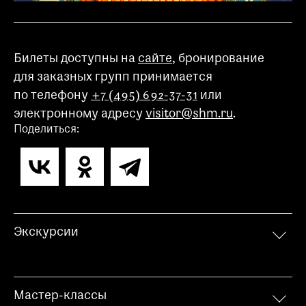
при посещении музея
Опрос о качестве работы музея
Билеты доступны на
сайте
, бронирование
Просим вас пройти опрос
о качестве работы музея. Ваше
для заказных групп принимается
мнение поможет нам стать лучше!
по телефону
+7 (495) 692-37-31
или
Пройти опрос
электронному адресу
visitor@shm.ru
.
Поделиться:
Экскурсии
Мастер-классы