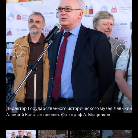
Директор Государственного исторического музея Левыкин
За
Алексей Константинович. Фотограф А. Мощенков
Та