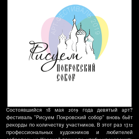
при посещении музея
Опрос о качестве работы музея
Просим вас пройти опрос
о качестве работы музея. Ваше
мнение поможет нам стать лучше!
Пройти опрос
Состоявшийся 18 мая 2019 года девятый арт?
фестиваль "Рисуем Покровский собор" вновь бьёт
рекорды по количеству участников. В этот раз 1312
профессиональных художников и любителей