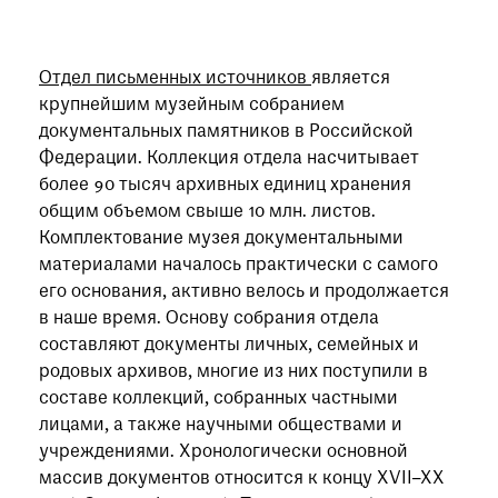
при посещении музея
Опрос о качестве работы музея
Отдел письменных источников
является
Просим вас пройти опрос
крупнейшим музейным собранием
о качестве работы музея. Ваше
документальных памятников в Российской
мнение поможет нам стать лучше!
Федерации. Коллекция отдела насчитывает
Пройти опрос
более 90 тысяч архивных единиц хранения
общим объемом свыше 10 млн. листов.
Комплектование музея документальными
материалами началось практически с самого
его основания, активно велось и продолжается
в наше время. Основу собрания отдела
составляют документы личных, семейных и
родовых архивов, многие из них поступили в
составе коллекций, собранных частными
лицами, а также научными обществами и
учреждениями. Хронологически основной
массив документов относится к концу XVII–XХ