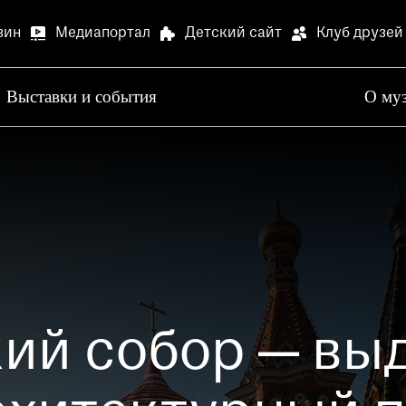
зин
Медиапортал
Детский сайт
Клуб друзей
Выставки и события
О му
Артилл
В связи
Артилле
Специа
В залах
Медиапортал
Детский сай
специал
Просим 
ий собор — в
Опрос о
Просим 
Ваше мн