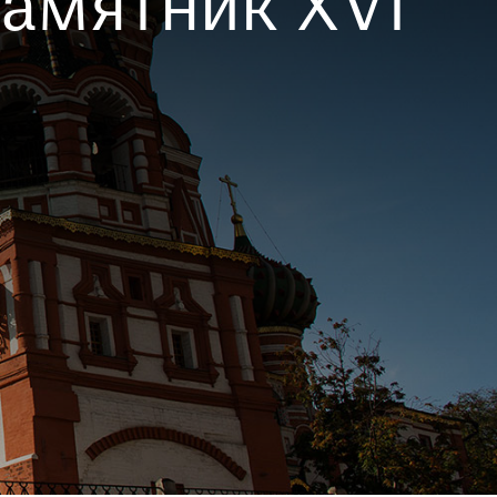
амятник XVI
 опрос