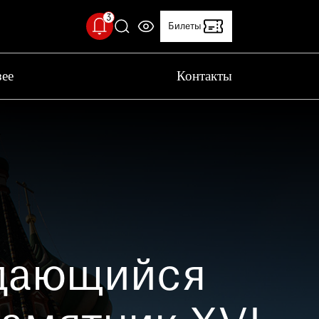
Билеты
зее
Контакты
ерийский двор временно закрыт
 с проведением технических работ,
рийский двор временно закрыт
льный температурный режим
 Исторического музея установлен
т
Клуб друзей
ьный температурный режим: 18-20 °C.
вас учитывать это при посещении музея
ыдающийся
 качестве работы музея
вас пройти опрос о качестве работы музея.
ение поможет нам стать лучше!