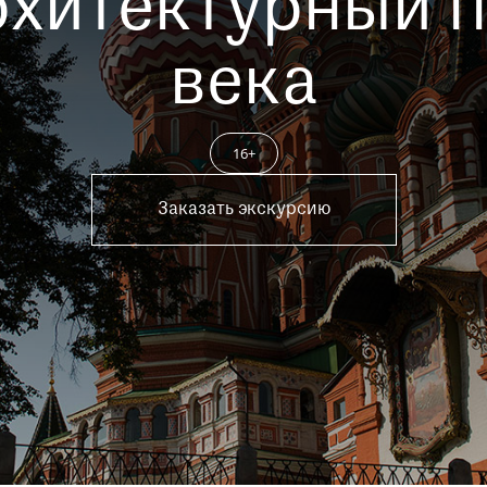
рхитектурный п
Пройти
века
16+
Заказать экскурсию