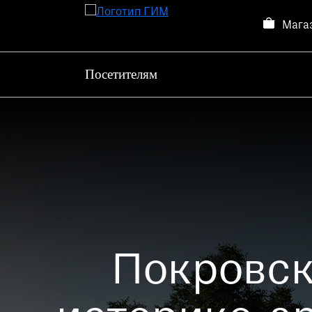
Мага
Посетителям
Посетителям
Выставки и события
О музее
Контакты
Магазин
Покровск