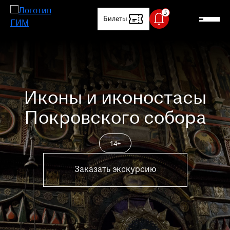
Билеты
Посетителям
Артиллерийский двор временно
Выставки и события
закрыт
Иконы и иконостасы
В связи с проведением
О музее
технических работ,
Покровского собора
Артиллерийский двор временно
Контакты
закрыт
14+
Магазин
Специальный температурный
Заказать экскурсию
Медиапортал
режим
В залах Исторического музея
Детский сайт
установлен специальный
температурный режим: 18-20 °C.
Клуб друзей
Просим вас учитывать это