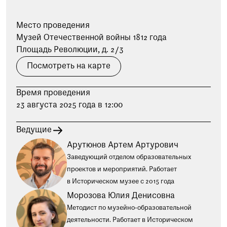
при посещении музея
Место проведения
Опрос о качестве работы музея
Музей Отечественной войны 1812 года
Просим вас пройти опрос
Площадь Революции, д. 2/3
о качестве работы музея. Ваше
мнение поможет нам стать лучше!
Посмотреть на карте
Пройти опрос
Время проведения
23 августа 2025 года в 12:00
Ведущие
Арутюнов Артем Артурович
Заведующий отделом образовательных
проектов и мероприятий. Работает
в Историческом музее с 2015 года
Морозова Юлия Денисовна
Методист по музейно-образовательной
деятельности. Работает в Историческом