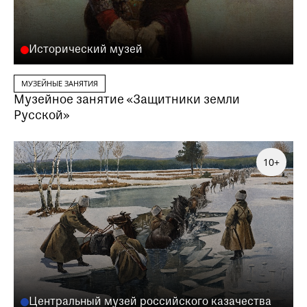
Исторический музей
МУЗЕЙНЫЕ ЗАНЯТИЯ
Музейное занятие «Защитники земли
Русской»
10+
Заказать данную образовательную программу
можно по телефону
+7 (495) 692-37-31
Или написав нам на почту
visitor@shm.ru
Центральный музей российского казачества