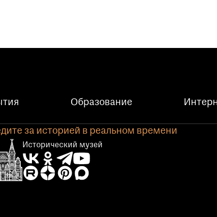
ытия
Образование
Интерн
дите за историей в реальном времени
Исторический музей