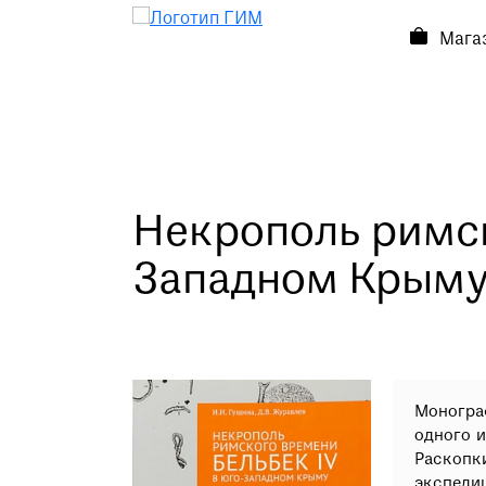
Мага
Посетителям
Посетителям
Выставки и события
О музее
Некрополь римск
Контакты
Западном Крым
Магазин
Монограф
одного 
Раскопк
экспедиц