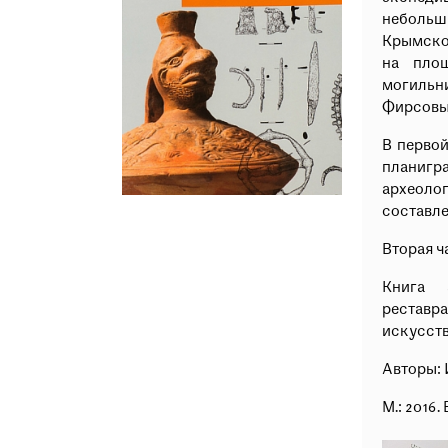
небольши
Крымско
на площ
могильни
Фирсовы
В первой
планигр
археол
составле
Вторая ч
Книга 
реставр
искусств
Авторы: 
М.: 2016. 