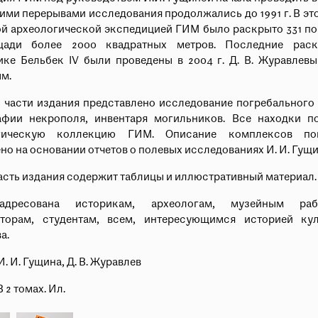
Пройти
ми перерывами исследования продолжались до 1991 г. В эт
й археологической экспедицией ГИМ было раскрыто 331 по
ади более 2000 квадратных метров. Последние рас
ке Бельбек IV были проведены в 2004 г. Д. В. Журавлевы
м.
 части издания представлено исследование погребального
афии некрополя, инвентаря могильников. Все находки п
огическую коллекцию ГИМ. Описание комплексов пог
но на основании отчетов о полевых исследованиях И. И. Гущи
асть издания содержит таблицы и иллюстративный материал.
адресована историкам, археологам, музейным рабо
аторам, студентам, всем, интересующимся историей ку
а.
И. И. Гущина, Д. В. Журавлев
В 2 томах. Ил.