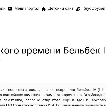
зин
Медиапортал
Детский сайт
Клуб друзей
Выставки и события
О му
Артилл
В связи
Артилле
ого времени Бельбек I
у
Специа
В залах
Медиапортал
Детский сай
специал
Просим 
ия посвящена исследованию некрополя Бельбек IV (I–III в
Опрос о
из важнейших памятников римского времени в Юго‐Западно
Просим 
и памятника, впервые открытого еще в 1901 г., археоло
Ваше мн
ия ГИМ под руководством И.И. Гущиной начала проводить в 1