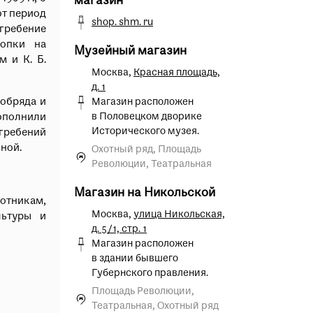
магазин
 опрос
от период
shop. shm. ru
гребение
копки на
Музейный магазин
м и К. Б.
Москва,
Красная площадь,
д. 1
 обряда и
Магазин расположен
в Половецком дворике
ополнили
Исторического музея.
ребений
ной.
Охотный ряд, Площадь
Революции, Театральная
Магазин на Никольской
тникам,
Москва,
улица Никольская,
льтуры и
д. 5/1, стр. 1
Магазин расположен
в здании бывшего
Губернского правления.
Площадь Революции,
Театральная, Охотный ряд