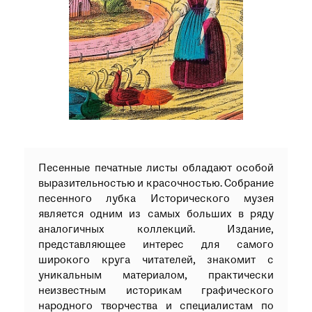
при посещении музея
Опрос о качестве работы музея
Просим вас пройти опрос
о качестве работы музея. Ваше
мнение поможет нам стать лучше!
Пройти опрос
Песенные печатные листы обладают особой
выразительностью и красочностью. Собрание
песенного лубка Исторического музея
является одним из самых больших в ряду
аналогичных коллекций. Издание,
представляющее интерес для самого
широкого круга читателей, знакомит с
уникальным материалом, практически
неизвестным историкам графического
народного творчества и специалистам по