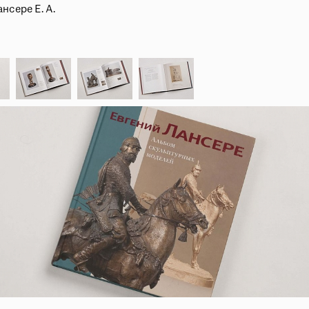
Пройти
нсере Е. А.