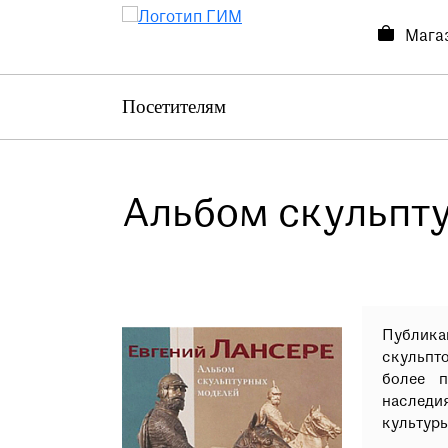
Мага
Посетителям
Посетителям
Выставки и события
О музее
Альбом скульпт
Контакты
Магазин
Публика
скульпто
более п
наследи
культуры