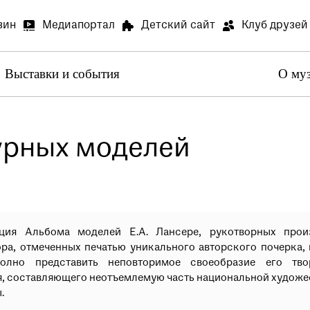
зин
Медиапортал
Детский сайт
Клуб друзей
Выставки и события
О му
Артилл
В связи
Артилле
урных моделей
Специа
В залах
Медиапортал
Детский сай
специал
Просим 
ция Альбома моделей Е.А. Лансере, рукотворных прои
ра, отмеченных печатью уникального авторского почерка,
олно представить неповторимое своеобразие его тво
Опрос о
я, составляющего неотъемлемую часть национальной художе
Просим 
.
Ваше мн