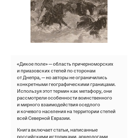
при посещении музея
Опрос о качестве работы музея
Просим вас пройти опрос
о качестве работы музея. Ваше
мнение поможет нам стать лучше!
Пройти опрос
«Дикое поле» — область причерноморских
и приазовских степей по сторонам
от Днепра, — но авторы не ограничились
конкретными географическими границами.
Используя этот термин как метафору, они
рассмотрели особенности воинственного
и мирного взаимодействия оседлого
и кочевого населения на территории степей
всей Северной Евразии.
Книга включает статьи, написанные
российскими историками, археологами