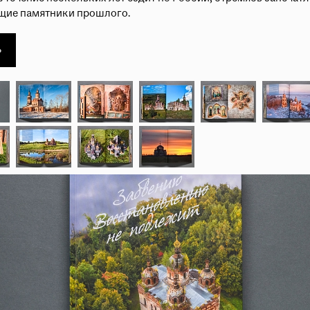
Пройти
щие памятники прошлого.
ь