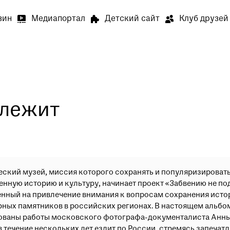
зин
Медиапортал
Детский сайт
Клуб друзей
Выставки и события
О му
Артилл
В связи
Артилле
длежит
Специа
В залах
Медиапортал
Детский сай
специал
Просим 
ский музей, миссия которого сохранять и популяризироват
енную историю и культуру, начинает проект «Забвению не по
нный на привлечение внимания к вопросам сохранения исто
Опрос о
рных памятников в российских регионах. В настоящем альбо
Просим 
ованы работы московского фотографа-документалиста Анны
Ваше мн
в течение нескольких лет ездит по России, стремясь запечатл