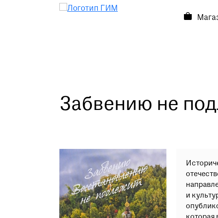
Мага
Посетителям
Посетителям
Выставки и события
О музее
Забвению не по
Контакты
Магазин
Историче
отечеств
направле
и культу
опублик
которая 