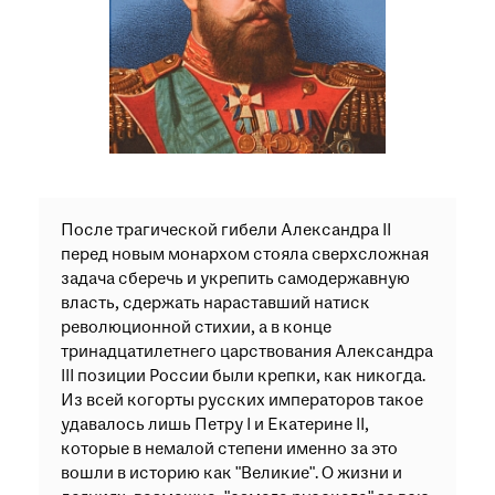
при посещении музея
Опрос о качестве работы музея
Просим вас пройти опрос
о качестве работы музея. Ваше
мнение поможет нам стать лучше!
Пройти опрос
После трагической гибели Александра II
перед новым монархом стояла сверхсложная
задача сберечь и укрепить самодержавную
власть, сдержать нараставший натиск
революционной стихии, а в конце
тринадцатилетнего царствования Александра
III позиции России были крепки, как никогда.
Из всей когорты русских императоров такое
удавалось лишь Петру I и Екатерине II,
которые в немалой степени именно за это
вошли в историю как "Великие". О жизни и