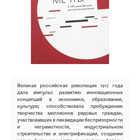
при посещении музея
Опрос о качестве работы музея
Просим вас пройти опрос
о качестве работы музея. Ваше
мнение поможет нам стать лучше!
Пройти опрос
Великая российская революция 1917 года
дала импульс развитию инновационных
концепций в экономике, образовании,
культуре; способствовала пробуждению
творчества миллионов рядовых граждан,
участвовавших в ликвидации беспризорности
и неграмотности, индустриальном
строительстве и электрификации, создании