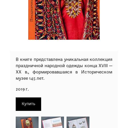
при посещении музея
Опрос о качестве работы музея
Просим вас пройти опрос
о качестве работы музея. Ваше
мнение поможет нам стать лучше!
Пройти опрос
В книге представлена уникальная коллекция
праздничной народной одежды конца XVIII —
XX в., формировавшаяся в Историческом
музее 145 лет.
2019 г.
Купить