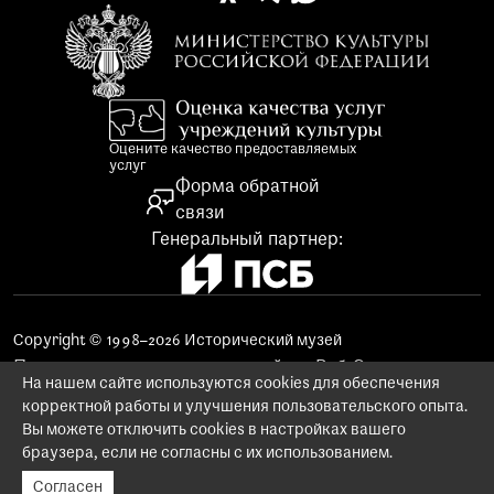
Оцените качество предоставляемых
услуг
Форма обратной
связи
Генеральный партнер:
Copyright © 1998–2026 Исторический музей
Поддержка и продвижение сайта «Веб-Эталон»
На нашем сайте используются cookies для обеспечения
Использование материалов сайта
корректной работы и улучшения пользовательского опыта.
Заказ изображений предметов музейного фонда
Вы можете отключить cookies в настройках вашего
Политика конфиденциальности
браузера, если не согласны с их использованием.
Согласен