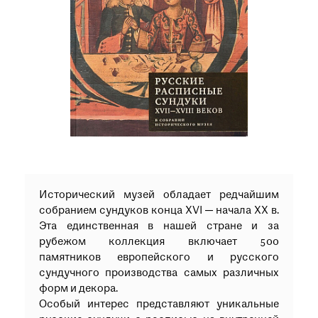
при посещении музея
Опрос о качестве работы музея
Просим вас пройти опрос
о качестве работы музея. Ваше
мнение поможет нам стать лучше!
Пройти опрос
Исторический музей обладает редчайшим
собранием сундуков конца XVI — начала XX в.
Эта единственная в нашей стране и за
рубежом коллекция включает 500
памятников европейского и русского
сундучного производства самых различных
форм и декора.
Особый интерес представляют уникальные