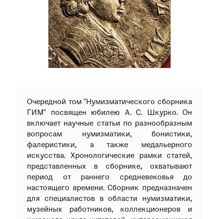
при посещении музея
Опрос о качестве работы музея
Просим вас пройти опрос
о качестве работы музея. Ваше
мнение поможет нам стать лучше!
Пройти опрос
Очередной том "Нумизматического сборника
ГИМ" посвящен юбилею А. С. Шкурко. Он
включает научные статьи по разнообразным
вопросам нумизматики, бонистики,
фалеристики, а также медальерного
искусства. Хронологические рамки статей,
представленных в сборнике, охватывают
период от раннего средневековья до
настоящего времени. Сборник предназначен
для специалистов в области нумизматики,
музейных работников, коллекционеров и