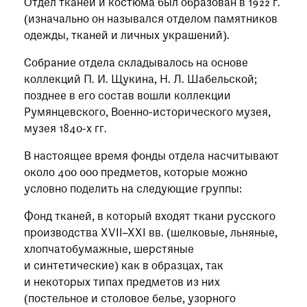
при посещении музея
Отдел тканей и костюма был образован в 1922 г.
(изначально он назывался отделом памятников
одежды, тканей и личных украшений).
Опрос о качестве работы музея
Просим вас пройти опрос
Собрание отдела складывалось на основе
о качестве работы музея. Ваше
коллекций П. И. Щукина, Н. Л. Шабельской;
мнение поможет нам стать лучше!
позднее в его состав вошли коллекции
Пройти опрос
Румянцевского, Военно-исторического музея,
музея 1840-х гг.
В настоящее время фонды отдела насчитывают
около 400 000 предметов, которые можно
условно поделить на следующие группы:
Фонд тканей, в который входят ткани русского
производства XVII–XXI вв. (шелковые, льняные,
хлопчатобумажные, шерстяные
и синтетические) как в образцах, так
и некоторых типах предметов из них
(постельное и столовое белье, узорного