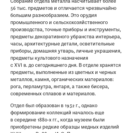
при посещении музея
Собрание отдела металла насчитывает более
56 тыс. предметов и отличается чрезвычайно
большим разнообразием. Это орудия
Опрос о качестве работы музея
промышленного и сельскохозяйственного
Просим вас пройти опрос
производства, точные приборы и инструменты,
о качестве работы музея. Ваше
предметы декоративного убранства интерьера,
мнение поможет нам стать лучше!
часы, архитектурные детали, осветительные
Пройти опрос
приборы, домашняя утварь, личные украшения,
предметы культового назначения
с XVI в. до сегодняшнего дня. В отделе хранятся
предметы, выполненные из цветных и черных
металлов, камня, органических материалов:
рога, перламутра, янтаря, а также бисера,
современных сплавов и материалов.
Отдел был образован в 1932 г., однако
формирование коллекций началось еще
в середине 1880-х гг., когда музеем были
приобретены редкие образцы медных изделий