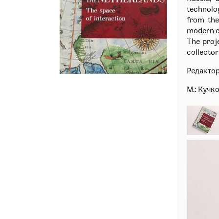
technolog
from the
modern c
The proj
collector
Редактор
М.: Кучко