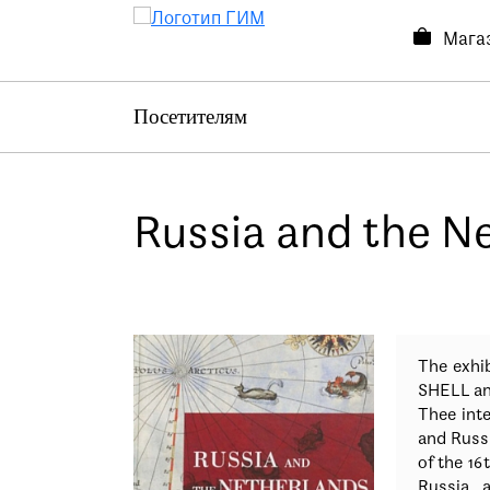
Мага
Посетителям
Посетителям
Выставки и события
О музее
Russia and the Ne
Контакты
Магазин
The exhib
SHELL an
Thee inte
and Russi
of the 16
Russia, 