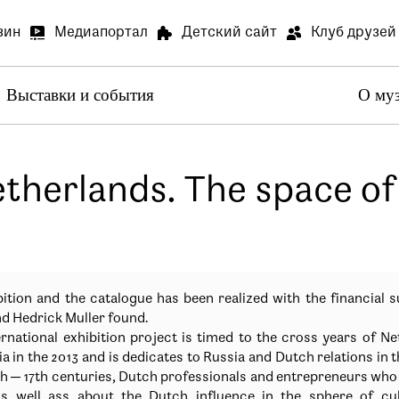
зин
Медиапортал
Детский сайт
Клуб друзей
Выставки и события
О му
Артилл
В связи
Артилле
therlands. The space of
Специа
В залах
Медиапортал
Детский сай
специал
Просим 
ition and the catalogue has been realized with the financial 
d Hedrick Muller found.
rnational exhibition project is timed to the cross years of N
Опрос о
a in the 2013 and is dedicates to Russia and Dutch relations in 
Просим 
th — 17th centuries, Dutch professionals and entrepreneurs who
Ваше мн
as well ass about the Dutch influence in the sphere of cu