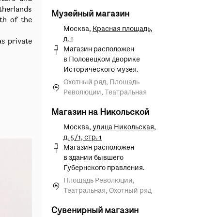
 опрос
etherlands
Музейный магазин
th of the
Москва,
Красная площадь,
д. 1
s private
Магазин расположен
в Половецком дворике
Исторического музея.
Охотный ряд, Площадь
Революции, Театральная
Магазин на Никольской
Москва,
улица Никольская,
д. 5/1, стр. 1
Магазин расположен
в здании бывшего
Губернского правления.
Площадь Революции,
Театральная, Охотный ряд
Сувенирный магазин